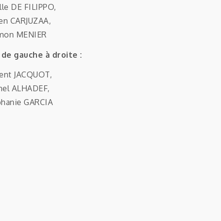
lle DE FILIPPO,
ien CARJUZAA,
mon MENIER
de gauche à droite :
rent JACQUOT,
nel ALHADEF,
phanie GARCIA