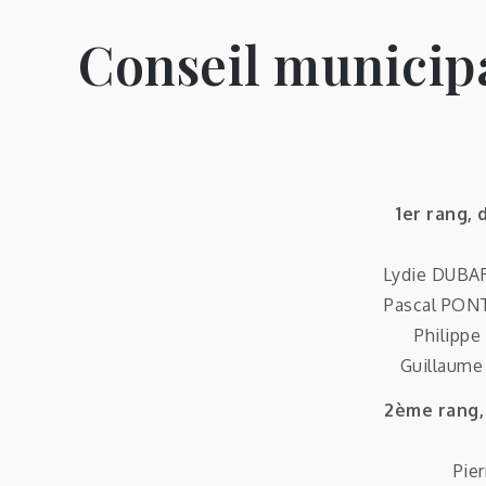
Conseil municip
1er rang, 
Lydie DUBA
Pascal PO
Philipp
Guillaum
2ème rang, 
Pie