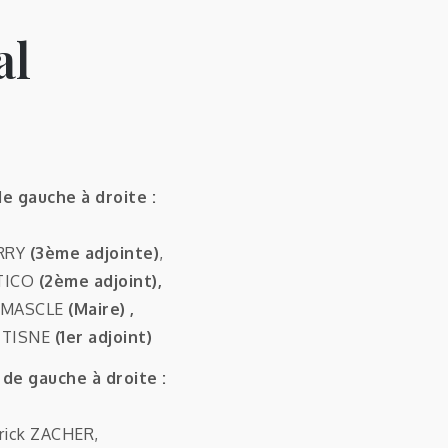
al
de gauche à droite :
RRY
(3ème adjointe)
,
NTICO
(2ème adjoint),
e MASCLE
(Maire) ,
e TISNE
(1er adjoint)
de gauche à droite :
rrick ZACHER,