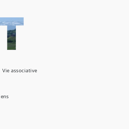
ne de Luquet
Vie associative
tes-Pyrénées
iens