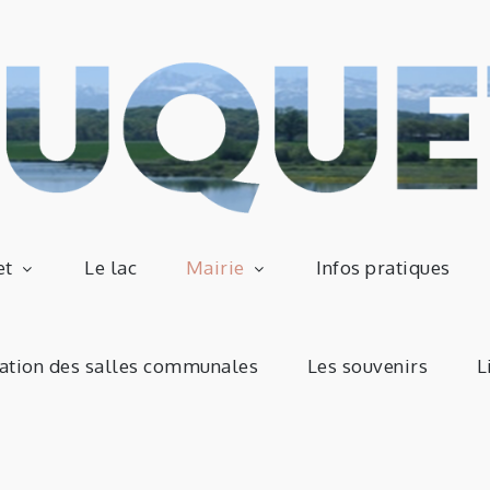
Commu
et
Le lac
Mairie
Infos pratiques
– Hau
ation des salles communales
Les souvenirs
L