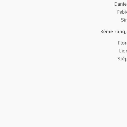
Danie
Fab
Si
3ème rang, 
Flo
Lio
Sté