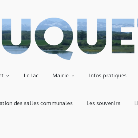
Commu
et
Le lac
Mairie
Infos pratiques
– Hau
ation des salles communales
Les souvenirs
L