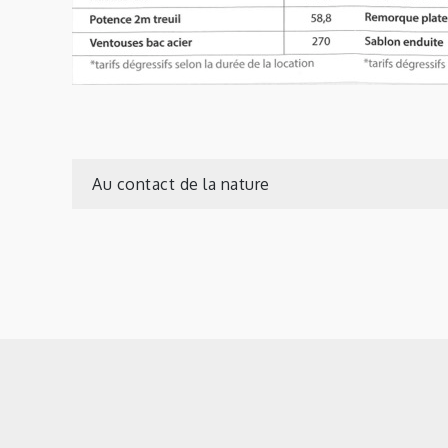
Navigation
Au contact de la nature
de
l’article