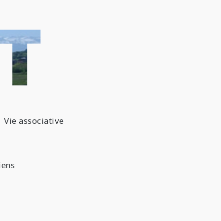
ne de Luquet
Vie associative
tes-Pyrénées
iens