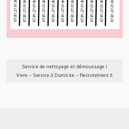
Navigation
Service de nettoyage et démoussage !
Vivre – Service à Domicile – Recrutement !!
de
l’article