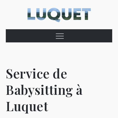
Skip
to
content
Commune de
Menu
Luquet – Hautes-
Pyrénées
Service de
Babysitting à
Luquet