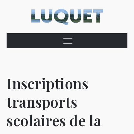
Skip
to
content
Commune de
Menu
Luquet – Hautes-
Pyrénées
Inscriptions
transports
scolaires de la